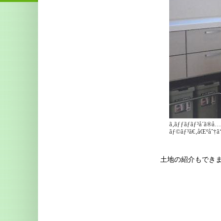
ã‚­ãƒƒãƒãƒ³å´ã
ãƒ©ãƒ³ã€‚åŒºåˆ†ã‘ã
土地の紹介もでき