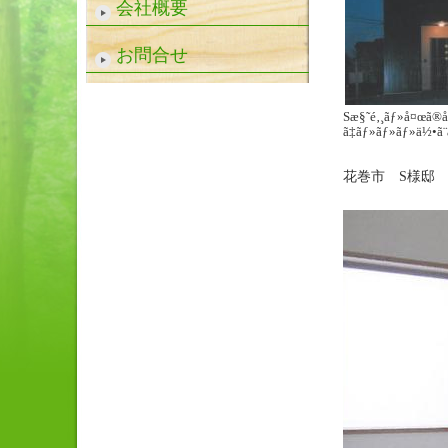
会社概要
お問合せ
Sæ§˜é‚¸ãƒ»å¤œã®å
ã‡ãƒ»ãƒ»ãƒ»ä½•ã¨ã‚
花巻市 S様邸